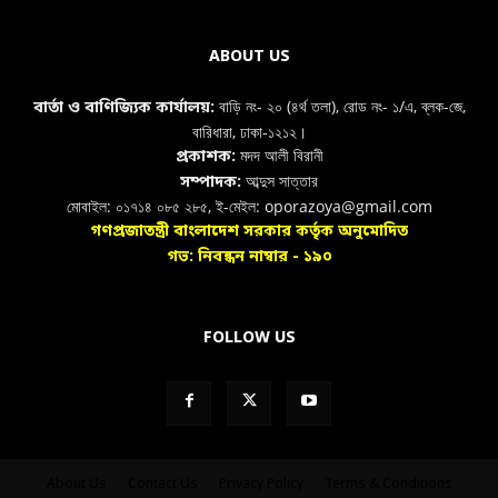
ABOUT US
বাড়ি নং- ২০ (৪র্থ তলা), রোড নং- ১/এ, ব্লক-জে,
বার্তা ও বাণিজ্যিক কার্যালয়:
বারিধারা, ঢাকা-১২১২।
মদদ আলী বিরানী
প্রকাশক:
আব্দুস সাত্তার
সম্পাদক:
মোবাইল: ০১৭১৪ ০৮৫ ২৮৫, ই-মেইল: oporazoya@gmail.com
গণপ্রজাতন্ত্রী বাংলাদেশ সরকার কর্তৃক অনুমোদিত
গভ: নিবন্ধন নাম্বার - ১৯০
FOLLOW US
About Us
Contact Us
Privacy Policy
Terms & Conditions