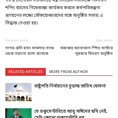
গত ৯ সেপ্টেম্বর সচিবালয়ে মন্ত্রণালয়ের সভাকক্ষে পলিথিন
শপিং ব্যাগের নিষেধাজ্ঞা কার্যকর করতে কর্মপরিকল্পনা
প্রণয়নের লক্ষ্যে স্টেকহোল্ডারদের সঙ্গে অনুষ্ঠিত সভায় এ
সিদ্ধান্ত নেওয়া হয়।
Previous article
Next article
সাগর-রুনি হত্যা মামলার তদন্ত
মজারুর অ্যাবাকাস স্পিড মাস্টার
থেকে সরানো হলো র‌্যাবকে
পুরস্কার বিতরণ অনুষ্ঠিত
RELATED ARTICLES
MORE FROM AUTHOR
রাষ্ট্রপতি নির্বাচনের চূড়ান্ত তারিখ ঘোষণা
যে ডকুমেন্টারিতে আবু সাঈদের ছবি নেই,
সেটা কোনো ডকুমেন্টারি নয়