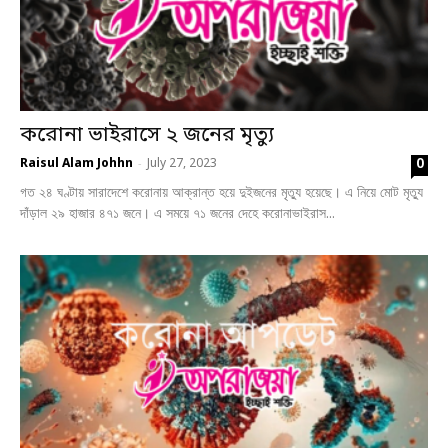
করোনা ভাইরাসে ২ জনের মৃত্যু
0
Raisul Alam Johhn
July 27, 2023
-
গত ২৪ ঘণ্টায় সারাদেশে করোনায় আক্রান্ত হয়ে দুইজনের মৃত্যু হয়েছে। এ নিয়ে মোট মৃত্যু
দাঁড়াল ২৯ হাজার ৪৭১ জনে। এ সময়ে ৭১ জনের দেহে করোনাভাইরাস...