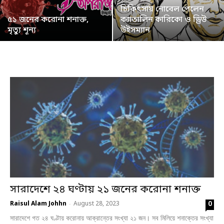
চিকিৎসায় নোবেল পেলেন
৫১ জনের করোনা শনাক্ত,
ক্যাতালিন কারিকো ও ড্রিউ
মৃত্যু শূন্য
উইসম্যান
সারাদেশে ২৪ ঘণ্টায় ২১ জনের করোনা শনাক্ত
0
Raisul Alam Johhn
August 28, 2023
-
সারাদেশে গত ২৪ ঘণ্টায় করোনায় আক্রান্তের সংখ্যা ২১ জন। সব মিলিয়ে শনাক্তের সংখ্যা