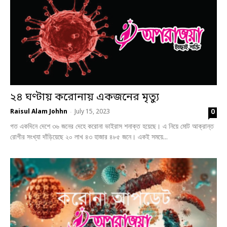
২৪ ঘণ্টায় করোনায় একজনের মৃত্যু
0
Raisul Alam Johhn
July 15, 2023
-
গত একদিনে দেশে ৩৬ জনের দেহে করোনা ভাইরাস শনাক্ত হয়েছে। এ নিয়ে মোট আক্রান্ত
রোগীর সংখ্যা দাঁড়িয়েছে ২০ লাখ ৪৩ হাজার ৪৮৫ জনে। একই সময়ে...