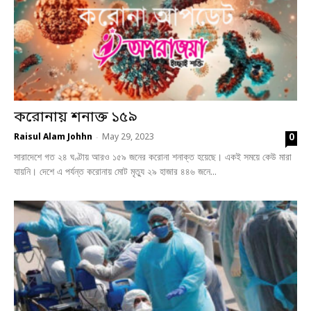
করোনায় শনাক্ত ১৫৯
0
Raisul Alam Johhn
May 29, 2023
-
সারাদেশে গত ২৪ ঘণ্টায় আরও ১৫৯ জনের করোনা শনাক্ত হয়েছে। একই সময়ে কেউ মারা
যায়নি। দেশে এ পর্যন্ত করোনায় মোট মৃত্যু ২৯ হাজার ৪৪৬ জনে...