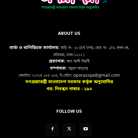
ABOUT US
বাড়ি নং- ২০ (৪র্থ তলা), রোড নং- ১/এ, ব্লক-জে,
বার্তা ও বাণিজ্যিক কার্যালয়:
বারিধারা, ঢাকা-১২১২।
মদদ আলী বিরানী
প্রকাশক:
আব্দুস সাত্তার
সম্পাদক:
মোবাইল: ০১৭১৪ ০৮৫ ২৮৫, ই-মেইল: oporazoya@gmail.com
গণপ্রজাতন্ত্রী বাংলাদেশ সরকার কর্তৃক অনুমোদিত
গভ: নিবন্ধন নাম্বার - ১৯০
FOLLOW US