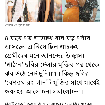
‘বেশরম রং’ এবং ‘ঝুমে জো পাঠান’
৪ বছর পর শাহরুখ খান বড় পর্দায়
আসছেন এ নিয়ে ছিল শাহরুখ
প্রেমীদের মনে আনন্দের উচ্ছ্বাস।
‘পাঠান’ ছবির ট্রেলার মুক্তির পর থেকে
ঝর উঠে নেট দুনিয়ায়। কিন্তু ছবির
‘বেশরম রং’ গানটি মুক্তির সাথে সাথেই
শুরু হয় আলোচনা সমালোচনা।
ছবিটি বয়কট করার বিষয়েও আঙুল তোলে কিছু শাহরুখ