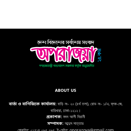
ABOUT US
বাড়ি নং- ২০ (৪র্থ তলা), রোড নং- ১/এ, ব্লক-জে,
বার্তা ও বাণিজ্যিক কার্যালয়:
বারিধারা, ঢাকা-১২১২।
মদদ আলী বিরানী
প্রকাশক:
আব্দুস সাত্তার
সম্পাদক:
মোবাইল: ০১৭১৪ ০৮৫ ২৮৫, ই-মেইল: oporazoya@gmail.com