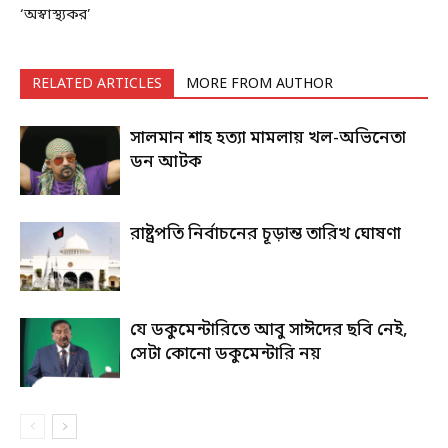
‘অস্বাস্থ্যকর’
RELATED ARTICLES
MORE FROM AUTHOR
সালমান শাহ হত্যা মামলায় খল-অভিনেতা
ডন আটক
রাষ্ট্রপতি নির্বাচনের চূড়ান্ত তারিখ ঘোষণা
যে ডকুমেন্টারিতে আবু সাঈদের ছবি নেই,
সেটা কোনো ডকুমেন্টারি নয়