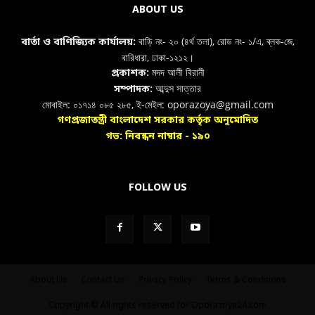
ABOUT US
বাড়ি নং- ২০ (৪র্থ তলা), রোড নং- ১/এ, ব্লক-জে,
বার্তা ও বাণিজ্যিক কার্যালয়:
বারিধারা, ঢাকা-১২১২।
মদদ আলী বিরানী
প্রকাশক:
আব্দুস সাত্তার
সম্পাদক:
মোবাইল: ০১৭১৪ ০৮৫ ২৮৫, ই-মেইল: oporazoya@gmail.com
গণপ্রজাতন্ত্রী বাংলাদেশ সরকার কর্তৃক অনুমোদিত
গভ: নিবন্ধন নাম্বার - ১৯০
FOLLOW US
About Us
Contact Us
Privacy Policy
Terms & Conditions
Copyright © All rights reserved for Oporazoya24.com