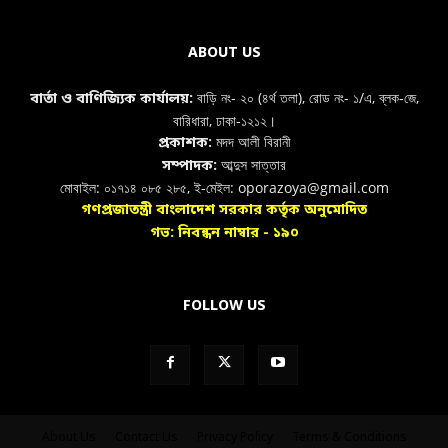
ABOUT US
বাড়ি নং- ২০ (৪র্থ তলা), রোড নং- ১/এ, ব্লক-জে,
বার্তা ও বাণিজ্যিক কার্যালয়:
বারিধারা, ঢাকা-১২১২।
মদদ আলী বিরানী
প্রকাশক:
আব্দুস সাত্তার
সম্পাদক:
মোবাইল: ০১৭১৪ ০৮৫ ২৮৫, ই-মেইল: oporazoya@gmail.com
গণপ্রজাতন্ত্রী বাংলাদেশ সরকার কর্তৃক অনুমোদিত
গভ: নিবন্ধন নাম্বার - ১৯০
FOLLOW US
About Us
Contact Us
Privacy Policy
Terms & Conditions