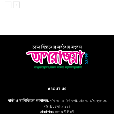
ABOUT US
বাড়ি নং- ২০ (৪র্থ তলা), রোড নং- ১/এ, ব্লক-জে,
বার্তা ও বাণিজ্যিক কার্যালয়:
বারিধারা, ঢাকা-১২১২।
মদদ আলী বিরানী
প্রকাশক: