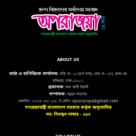
ABOUT US
বাড়ি নং- ২০ (৪র্থ তলা), রোড নং- ১/এ, ব্লক-জে,
বার্তা ও বাণিজ্যিক কার্যালয়:
বারিধারা, ঢাকা-১২১২।
মদদ আলী বিরানী
প্রকাশক:
আব্দুস সাত্তার
সম্পাদক:
মোবাইল: ০১৭১৪ ০৮৫ ২৮৫, ই-মেইল: oporazoya@gmail.com
গণপ্রজাতন্ত্রী বাংলাদেশ সরকার কর্তৃক অনুমোদিত
গভ: নিবন্ধন নাম্বার - ১৯০