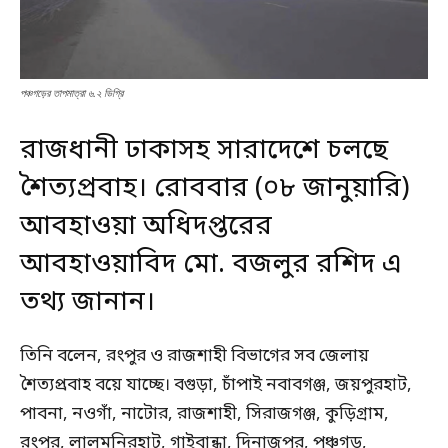
পঞ্চগড়ের তাপমাত্রা ৬.২ ডিগ্রি
রাজধানী ঢাকাসহ সারাদেশে চলছে
শৈত্যপ্রবাহ। রোববার (০৮ জানুয়ারি)
আবহাওয়া অধিদপ্তরের
আবহাওয়াবিদ মো. বজলুর রশিদ এ
তথ্য জানান।
তিনি বলেন, রংপুর ও রাজশাহী বিভাগের সব জেলায়
শৈত্যপ্রবাহ বয়ে যাচ্ছে। বগুড়া, চাঁপাই নবাবগঞ্জ, জয়পুরহাট,
পাবনা, নওগাঁ, নাটোর, রাজশাহী, সিরাজগঞ্জ, কুড়িগ্রাম,
রংপুর, লালমনিরহাট, গাইবান্ধা, দিনাজপুর, পঞ্চগড়,