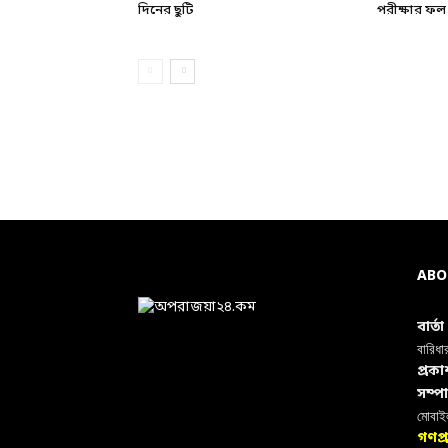
দিনের ছুটি
পরীক্ষার ফল
ABO
বার্ত
বারিধা
প্রক
সম্প
মোবা
গণপ্