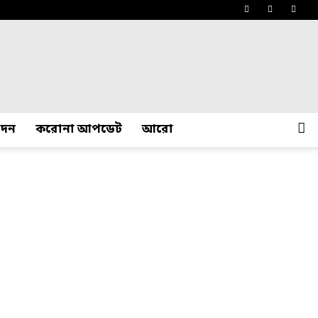
োদন
করোনা আপডেট
আরো