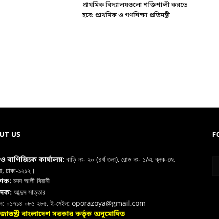
প্রাথমিক বিদ্যালয়গুলো শক্তিশালী করতে
হবে: প্রাথমিক ও গণশিক্ষা প্রতিমন্ত্রী
UT US
F
বাড়ি নং- ২০ (৪র্থ তলা), রোড নং- ১/এ, ব্লক-জে,
া ও বাণিজ্যিক কার্যালয়:
রা, ঢাকা-১২১২।
মদদ আলী বিরানী
াশক:
আব্দুস সাত্তার
াদক:
ইল: ০১৭১৪ ০৮৫ ২৮৫, ই-মেইল: oporazoya@gmail.com
রজাতন্ত্রী বাংলাদেশ সরকার কর্তৃক অনুমোদিত