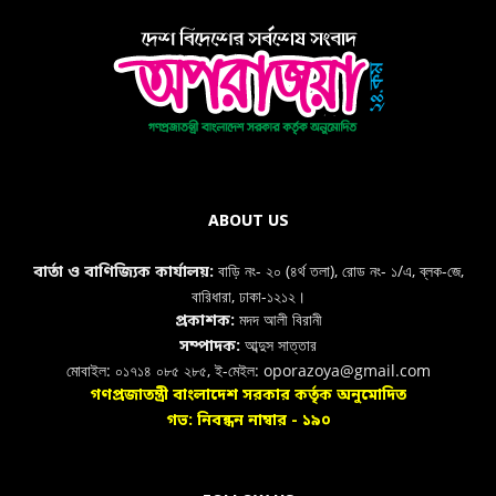
ABOUT US
বাড়ি নং- ২০ (৪র্থ তলা), রোড নং- ১/এ, ব্লক-জে,
বার্তা ও বাণিজ্যিক কার্যালয়:
বারিধারা, ঢাকা-১২১২।
মদদ আলী বিরানী
প্রকাশক:
আব্দুস সাত্তার
সম্পাদক:
মোবাইল: ০১৭১৪ ০৮৫ ২৮৫, ই-মেইল: oporazoya@gmail.com
গণপ্রজাতন্ত্রী বাংলাদেশ সরকার কর্তৃক অনুমোদিত
গভ: নিবন্ধন নাম্বার - ১৯০