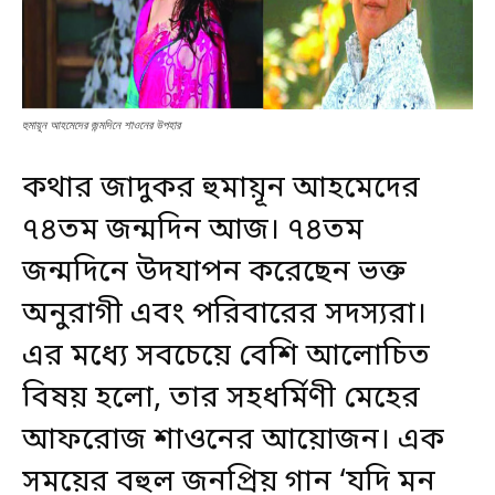
হুমায়ূন আহমেদের জন্মদিনে শাওনের উপহার
কথার জাদুকর হুমায়ূন আহমেদের
৭৪তম জন্মদিন আজ। ৭৪তম
জন্মদিনে উদযাপন করেছেন ভক্ত
অনুরাগী এবং পরিবারের সদস্যরা।
এর মধ্যে সবচেয়ে বেশি আলোচিত
বিষয় হলো, তার সহধর্মিণী মেহের
আফরোজ
শাওনের
আয়োজন। এক
সময়ের বহুল জনপ্রিয় গান ‘যদি মন