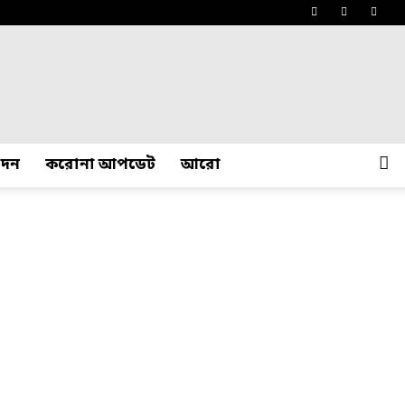
োদন
করোনা আপডেট
আরো