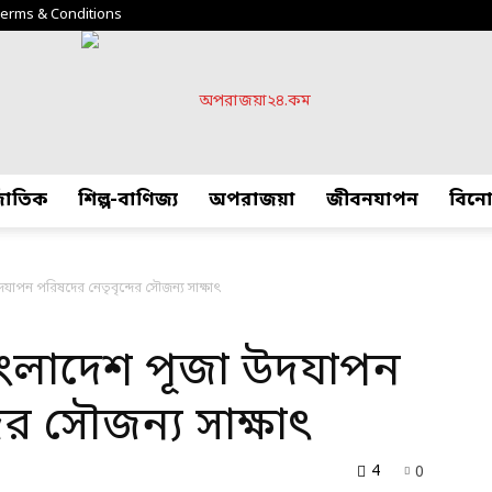
erms & Conditions
্জাতিক
শিল্প-বাণিজ্য
অপরাজয়া
জীবনযাপন
বিন
অপরাজয়া২৪.কম
ূজা উদযাপন পরিষদের নেতৃবৃন্দের সৌজন্য সাক্ষাৎ
ঙ্গে বাংলাদেশ পূজা উদযাপন
ের সৌজন্য সাক্ষাৎ
4
0