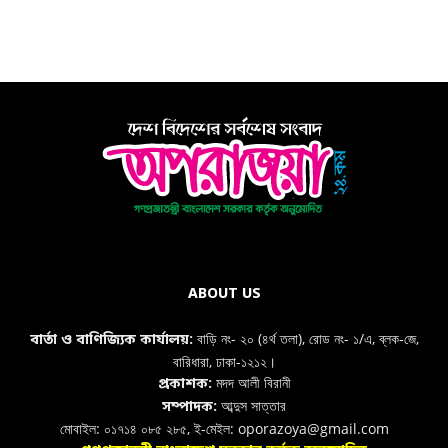
ABOUT US
বাড়ি নং- ২০ (৪র্থ তলা), রোড নং- ১/এ, ব্লক-জে,
বার্তা ও বাণিজ্যিক কার্যালয়:
বারিধারা, ঢাকা-১২১২।
মদদ আলী বিরানী
প্রকাশক:
আব্দুস সাত্তার
সম্পাদক:
মোবাইল: ০১৭১৪ ০৮৫ ২৮৫, ই-মেইল: oporazoya@gmail.com