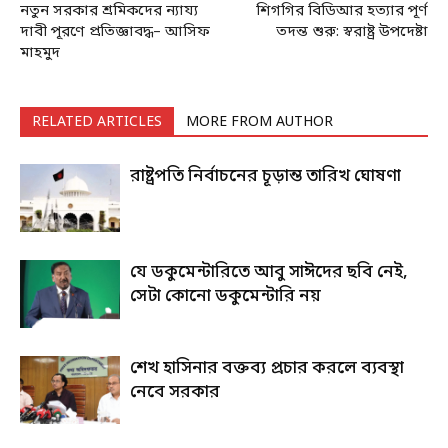
নতুন সরকার শ্রমিকদের ন্যায্য
শিগগির বিডিআর হত্যার পূর্ণ
দাবী পূরণে প্রতিজ্ঞাবদ্ধ– আসিফ
তদন্ত শুরু: স্বরাষ্ট্র উপদেষ্টা
মাহমুদ
RELATED ARTICLES
MORE FROM AUTHOR
রাষ্ট্রপতি নির্বাচনের চূড়ান্ত তারিখ ঘোষণা
যে ডকুমেন্টারিতে আবু সাঈদের ছবি নেই,
সেটা কোনো ডকুমেন্টারি নয়
শেখ হাসিনার বক্তব্য প্রচার করলে ব্যবস্থা
নেবে সরকার