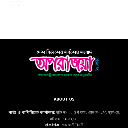
ABOUT US
বাড়ি নং- ২০ (৪র্থ তলা), রোড নং- ১/এ, ব্লক-জে,
বার্তা ও বাণিজ্যিক কার্যালয়:
বারিধারা, ঢাকা-১২১২।
মদদ আলী বিরানী
প্রকাশক: