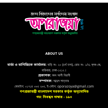
ABOUT US
বাড়ি নং- ২০ (৪র্থ তলা), রোড নং- ১/এ, ব্লক-জে,
বার্তা ও বাণিজ্যিক কার্যালয়:
বারিধারা, ঢাকা-১২১২।
মদদ আলী বিরানী
প্রকাশক:
আব্দুস সাত্তার
সম্পাদক:
মোবাইল: ০১৭১৪ ০৮৫ ২৮৫, ই-মেইল: oporazoya@gmail.com
গণপ্রজাতন্ত্রী বাংলাদেশ সরকার কর্তৃক অনুমোদিত
গভ: নিবন্ধন নাম্বার - ১৯০