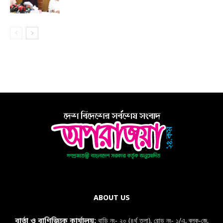
ABOUT US
বাড়ি নং- ২০ (৪র্থ তলা), রোড নং- ১/এ, ব্লক-জে,
বার্তা ও বাণিজ্যিক কার্যালয়: