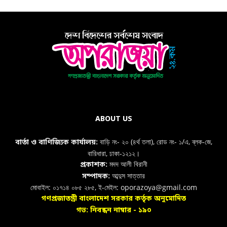
ABOUT US
বাড়ি নং- ২০ (৪র্থ তলা), রোড নং- ১/এ, ব্লক-জে,
বার্তা ও বাণিজ্যিক কার্যালয়:
বারিধারা, ঢাকা-১২১২।
মদদ আলী বিরানী
প্রকাশক:
আব্দুস সাত্তার
সম্পাদক:
মোবাইল: ০১৭১৪ ০৮৫ ২৮৫, ই-মেইল: oporazoya@gmail.com
গণপ্রজাতন্ত্রী বাংলাদেশ সরকার কর্তৃক অনুমোদিত
গভ: নিবন্ধন নাম্বার - ১৯০