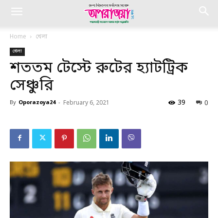
Home
খেলা
খেলা
শততম টেস্টে রুটের হ্যাটট্রিক
সেঞ্চুরি
39
0
By
Oporazoya24
-
February 6, 2021