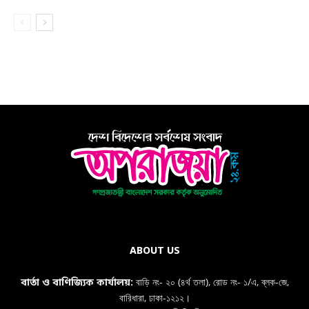
ABOUT US
বাড়ি নং- ২০ (৪র্থ তলা), রোড নং- ১/এ, ব্লক-জে,
বার্তা ও বাণিজ্যিক কার্যালয়:
বারিধারা, ঢাকা-১২১২।