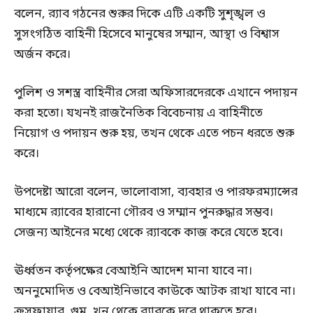
বলেন, র‍্যাব গঠনের শুরুর দিকে এটি একটি সুশৃঙ্খল ও
সুসংগঠিত বাহিনী হিসেবে মানুষের সম্মান, আস্থা ও বিশ্বাস
অর্জন করে।
পুলিশ ও সশস্ত্র বাহিনীর সেরা অফিসারদেরকে এখানে পদায়ন
করা হতো। যখনই রাজনৈতিক বিবেচনায় এ বাহিনীতে
নিয়োগ ও পদায়ন শুরু হয়, তখন থেকে এতে পচন ধরতে শুরু
করে।
উপদেষ্টা আরো বলেন, ভালোবাসা, ব্যবহার ও পারফরম্যান্সের
মাধ্যমে র‍্যাবের হারানো গৌরব ও সম্মান পুনরুদ্ধার সম্ভব।
সেজন্য আইনের মধ্যে থেকে র‍্যাবকে কাজ করে যেতে হবে।
ঊর্ধ্বতন কর্তৃপক্ষের বেআইনি আদেশ মানা যাবে না।
অননুমোদিত ও বেআইনিভাবে কাউকে আটক রাখা যাবে না।
ক্রসফায়ার, গুম, খুন থেকে র‍্যাবকে দূরে থাকতে হবে।