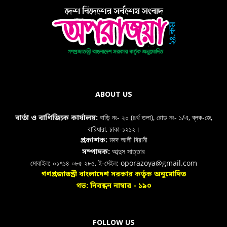
ABOUT US
বাড়ি নং- ২০ (৪র্থ তলা), রোড নং- ১/এ, ব্লক-জে,
বার্তা ও বাণিজ্যিক কার্যালয়:
বারিধারা, ঢাকা-১২১২।
মদদ আলী বিরানী
প্রকাশক:
আব্দুস সাত্তার
সম্পাদক:
মোবাইল: ০১৭১৪ ০৮৫ ২৮৫, ই-মেইল: oporazoya@gmail.com
গণপ্রজাতন্ত্রী বাংলাদেশ সরকার কর্তৃক অনুমোদিত
গভ: নিবন্ধন নাম্বার - ১৯০
FOLLOW US