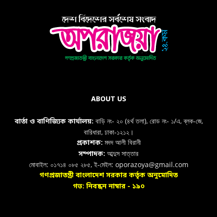
ABOUT US
বাড়ি নং- ২০ (৪র্থ তলা), রোড নং- ১/এ, ব্লক-জে,
বার্তা ও বাণিজ্যিক কার্যালয়:
বারিধারা, ঢাকা-১২১২।
মদদ আলী বিরানী
প্রকাশক:
আব্দুস সাত্তার
সম্পাদক:
মোবাইল: ০১৭১৪ ০৮৫ ২৮৫, ই-মেইল: oporazoya@gmail.com
গণপ্রজাতন্ত্রী বাংলাদেশ সরকার কর্তৃক অনুমোদিত
গভ: নিবন্ধন নাম্বার - ১৯০