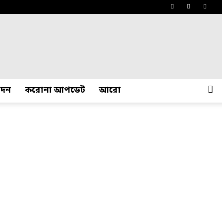
োদন
করোনা আপডেট
আরো