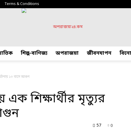
Terms & Conditions
্জাতিক
শিল্প-বাণিজ্য
অপরাজয়া
জীবনযাপন
বিন
অপরাজয়া২৪.কম
র ঘটনায় ১০ বাসে আগুন
এক শিক্ষার্থীর মৃত্যুর
আগুন
57
0