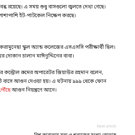
বন্ধ রয়েছে। এ সময় শুধু বাসগুলো জ্বলতে দেখা গেছে।
াশাপাশি ইট-পাটকেল নিক্ষেপ করছে।
একরামুনেছা স্কুল অ্যান্ড কলেজের এসএসসি পরীক্ষার্থী ছিল।
়ের দোকান চালান মাঈনুদ্দিনের বাবা।
রের কন্ট্রোল রুমের অপারেটর জিয়াউর রহমান বলেন,
তটি বাসে আগুন দেওয়া হয়। এ ঘটনায় ৯৯৯ থেকে ফোন
পৌঁছে
আগুন নিয়ন্ত্রণে আনে।
Next article
বিশ্ব করোনায় মৃত্যু ও শনাক্তের সংখ্যা বেড়েছে