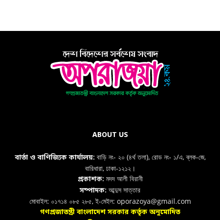
ABOUT US
বাড়ি নং- ২০ (৪র্থ তলা), রোড নং- ১/এ, ব্লক-জে,
বার্তা ও বাণিজ্যিক কার্যালয়:
বারিধারা, ঢাকা-১২১২।
মদদ আলী বিরানী
প্রকাশক:
আব্দুস সাত্তার
সম্পাদক:
মোবাইল: ০১৭১৪ ০৮৫ ২৮৫, ই-মেইল: oporazoya@gmail.com
গণপ্রজাতন্ত্রী বাংলাদেশ সরকার কর্তৃক অনুমোদিত