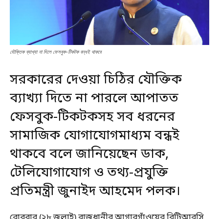
যৌক্তিক ব্যাখ্যা না দিলে ফেসবুক-টিকটক বন্ধই থাকবে
সরকারের দেওয়া চিঠির যৌক্তিক
ব্যাখ্যা দিতে না পারলে আপাতত
ফেসবুক-টিকটকসহ সব ধরনের
সামাজিক যোগাযোগমাধ্যম বন্ধই
থাকবে বলে জানিয়েছেন ডাক,
টেলিযোগাযোগ ও তথ্য-প্রযুক্তি
প্রতিমন্ত্রী জুনাইদ আহমেদ পলক।
রোববার (২৮ জুলাই) রাজধানীর আগারগাঁওয়ের বিটিআরসি