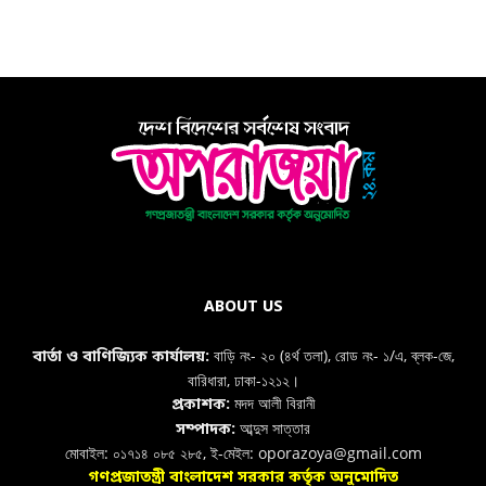
ABOUT US
বাড়ি নং- ২০ (৪র্থ তলা), রোড নং- ১/এ, ব্লক-জে,
বার্তা ও বাণিজ্যিক কার্যালয়:
বারিধারা, ঢাকা-১২১২।
মদদ আলী বিরানী
প্রকাশক:
আব্দুস সাত্তার
সম্পাদক:
মোবাইল: ০১৭১৪ ০৮৫ ২৮৫, ই-মেইল: oporazoya@gmail.com
গণপ্রজাতন্ত্রী বাংলাদেশ সরকার কর্তৃক অনুমোদিত