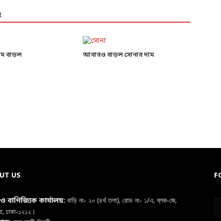
R
াম বাড়ল
আবারও বাড়ল সোনার দাম
UT US
F
বাড়ি নং- ২০ (৪র্থ তলা), রোড নং- ১/এ, ব্লক-জে,
া ও বাণিজ্যিক কার্যালয়:
রা, ঢাকা-১২১২।