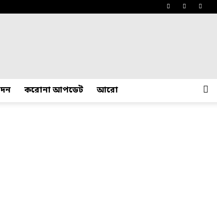
োদন
করোনা আপডেট
আরো