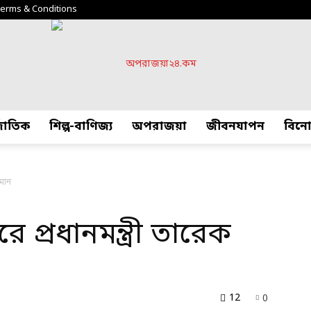
erms & Conditions
্জাতিক
শিল্প-বাণিজ্য
অপরাজয়া
জীবনযাপন
বিন
অপরাজয়া২৪.কম
হমান
প্রধানমন্ত্রী তারেক
12
0