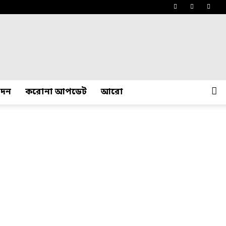
োদন
করোনা আপডেট
আরো