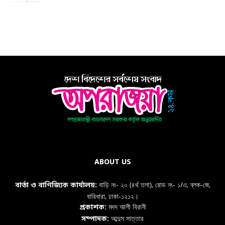
ABOUT US
বাড়ি নং- ২০ (৪র্থ তলা), রোড নং- ১/এ, ব্লক-জে,
বার্তা ও বাণিজ্যিক কার্যালয়:
বারিধারা, ঢাকা-১২১২।
মদদ আলী বিরানী
প্রকাশক:
আব্দুস সাত্তার
সম্পাদক: