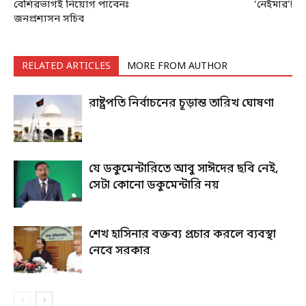
বেশিরভাগই নিয়োগ পাবেনঃ
‘নেইমার’!
জনপ্রশাসন সচিব
RELATED ARTICLES
MORE FROM AUTHOR
রাষ্ট্রপতি নির্বাচনের চূড়ান্ত তারিখ ঘোষণা
যে ডকুমেন্টারিতে আবু সাঈদের ছবি নেই,
সেটা কোনো ডকুমেন্টারি নয়
শেখ হাসিনার বক্তব্য প্রচার করলে ব্যবস্থা
নেবে সরকার