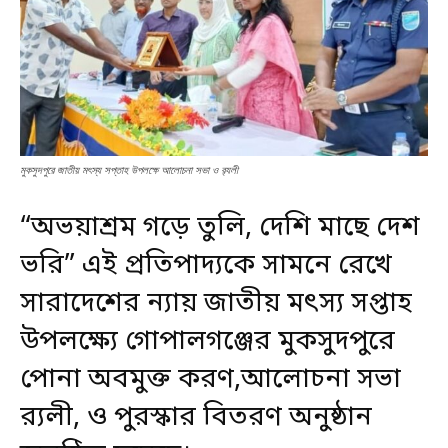
মুকসুদপুরে জাতীয় মৎস্য সপ্তাহ উপলক্ষে আলোচনা সভা ও র‍্যলী
“অভয়াশ্রম গড়ে তুলি, দেশি মাছে দেশ
ভরি” এই প্রতিপাদ্যকে সামনে রেখে
সারাদেশের ন্যায় জাতীয় মৎস্য সপ্তাহ
উপলক্ষ্যে গোপালগঞ্জের মুকসুদপুরে
পোনা অবমুক্ত করণ,আলোচনা সভা
র‍্যলী, ও পুরস্কার বিতরণ অনুষ্ঠান