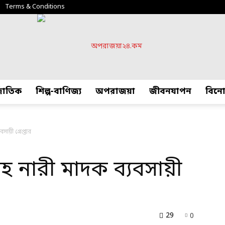
Terms & Conditions
্জাতিক
শিল্প-বাণিজ্য
অপরাজয়া
জীবনযাপন
বিন
অপরাজয়া২৪.কম
ায়ী গ্রেপ্তার
হ নারী মাদক ব্যবসায়ী
29
0