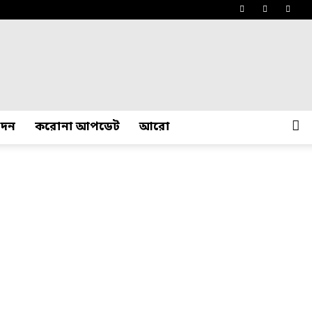
োদন
করোনা আপডেট
আরো