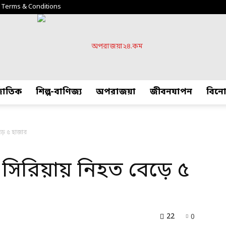
Terms & Conditions
্জাতিক
শিল্প-বাণিজ্য
অপরাজয়া
জীবনযাপন
বিন
অপরাজয়া২৪.কম
েড়ে ৫ হাজার
ও সিরিয়ায় নিহত বেড়ে ৫
22
0