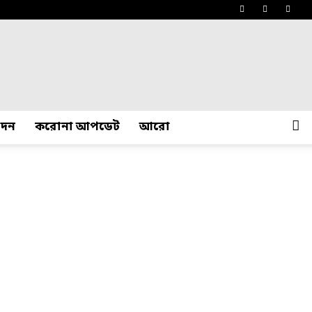
োদন
করোনা আপডেট
আরো