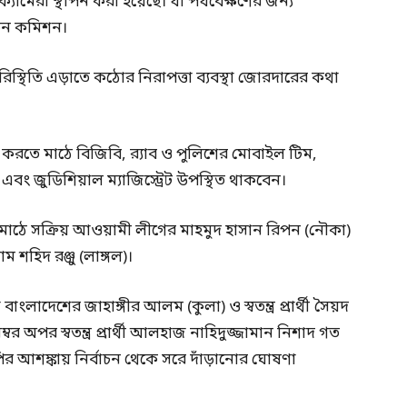
্যামেরা স্থাপন করা হয়েছে। যা পর্যবেক্ষণের জন্য
াচন কমিশন।
স্থিতি এড়াতে কঠোর নিরাপত্তা ব্যবস্থা জোরদারের কথা
েষ করতে মাঠে বিজিবি, র‍্যাব ও পুলিশের মোবাইল টিম,
্রেট এবং জুডিশিয়াল ম্যাজিস্ট্রেট উপস্থিত থাকবেন।
করলেও মাঠে সক্রিয় আওয়ামী লীগের মাহমুদ হাসান রিপন (নৌকা)
 শহিদ রঞ্জু (লাঙ্গল)।
াংলাদেশের জাহাঙ্গীর আলম (কুলা) ও স্বতন্ত্র প্রার্থী সৈয়দ
বর অপর স্বতন্ত্র প্রার্থী আলহাজ নাহিদুজ্জামান নিশাদ গত
ির আশঙ্কায় নির্বাচন থেকে সরে দাঁড়ানোর ঘোষণা