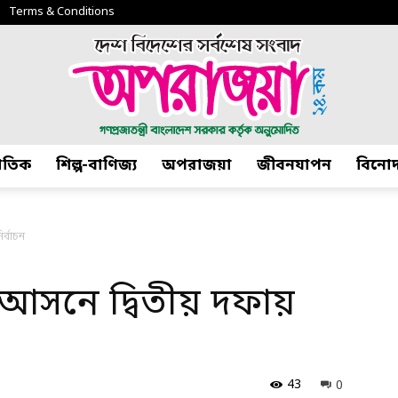
Terms & Conditions
জাতিক
শিল্প-বাণিজ্য
অপরাজয়া
জীবনযাপন
বিনো
অপরাজয়া২৪.কম
র্বাচন
৫ আসনে দ্বিতীয় দফায়
43
0