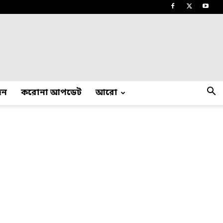
দন
করোনা আপডেট
আরো