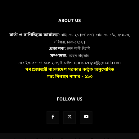
ABOUT US
বাড়ি নং- ২০ (৪র্থ তলা), রোড নং- ১/এ, ব্লক-জে,
বার্তা ও বাণিজ্যিক কার্যালয়:
বারিধারা, ঢাকা-১২১২।
মদদ আলী বিরানী
প্রকাশক:
আব্দুস সাত্তার
সম্পাদক:
মোবাইল: ০১৭১৪ ০৮৫ ২৮৫, ই-মেইল: oporazoya@gmail.com
গণপ্রজাতন্ত্রী বাংলাদেশ সরকার কর্তৃক অনুমোদিত
গভ: নিবন্ধন নাম্বার - ১৯০
FOLLOW US