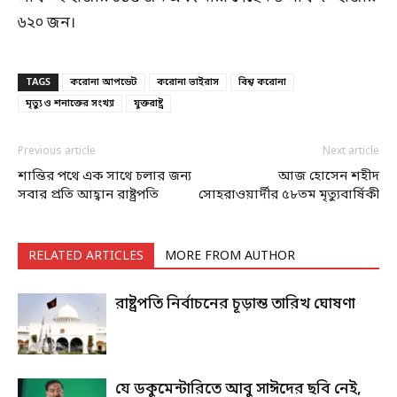
৬২০ জন।
TAGS
করোনা আপডেট
করোনা ভাইরাস
বিশ্ব করোনা
মৃত্যু ও শনাক্তের সংখ্যা
যুক্তরাষ্ট্র
Previous article
Next article
শান্তির পথে এক সাথে চলার জন্য
আজ হোসেন শহীদ
সবার প্রতি আহ্বান রাষ্ট্রপতি
সোহরাওয়ার্দীর ৫৮তম মৃত্যুবার্ষিকী
RELATED ARTICLES
MORE FROM AUTHOR
রাষ্ট্রপতি নির্বাচনের চূড়ান্ত তারিখ ঘোষণা
যে ডকুমেন্টারিতে আবু সাঈদের ছবি নেই,