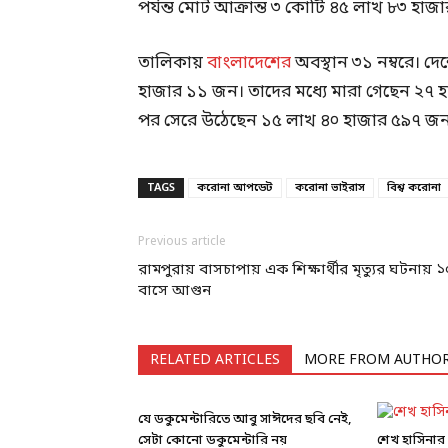
পর্যন্ত মোট আক্রান্ত ৩ কোটি ৪৫ লাখ ৮৩ হ
তালিকায়
বাংলাদেশের
অবস্থান ৩১ নম্বরে। দ
হাজার ১১ জন। তাদের মধ্যে মারা গেছেন ২৭ হা
পর সেরে উঠেছেন ১৫ লাখ ৪০ হাজার ৫৯৭ জ
TAGS
করোনা আপডেট
করোনা ভাইরাস
বিশ্ব করোনা
Previous article
রামপুরায় বাসচাপায় এক শিক্ষার্থীর মৃত্যুর ঘটনায় ১
বাসে আগুন
RELATED ARTICLES
MORE FROM AUTHO
যে ডকুমেন্টারিতে আবু সাঈদের ছবি নেই,
সেটা কোনো ডকুমেন্টারি নয়
শেখ হাসিনার ব