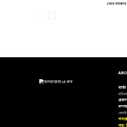
নেবে সরকার
ABO
বার্ত
বারিধা
প্রক
সম্প
মোবা
গণপ্
গভ: ন