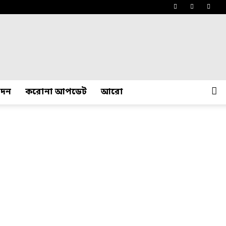
োদন
করোনা আপডেট
আরো