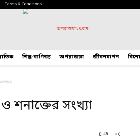
Terms & Conditions
্জাতিক
শিল্প-বাণিজ্য
অপরাজয়া
জীবনযাপন
বিন
অপরাজয়া২৪.কম
া বেড়েছে
ু ও শনাক্তের সংখ্যা
46
0