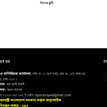
দিনের ছুটি
UT US
F
বাড়ি নং- ২০ (৪র্থ তলা), রোড নং- ১/এ, ব্লক-জে,
া ও বাণিজ্যিক কার্যালয়:
রা, ঢাকা-১২১২।
মদদ আলী বিরানী
াশক:
আব্দুস সাত্তার
াদক:
ইল: ০১৭১৪ ০৮৫ ২৮৫, ই-মেইল: oporazoya@gmail.com
রজাতন্ত্রী বাংলাদেশ সরকার কর্তৃক অনুমোদিত
িবন্ধন নাম্বার - ১৯০