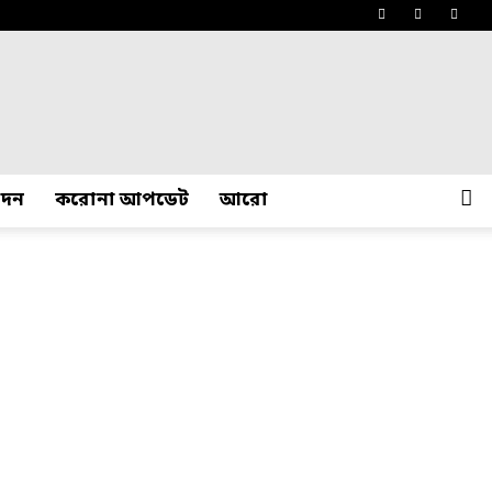
োদন
করোনা আপডেট
আরো