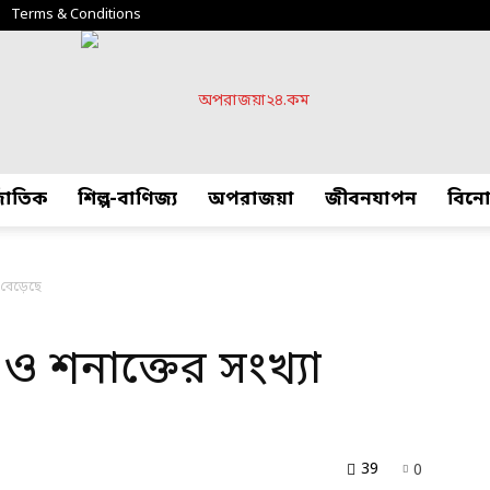
Terms & Conditions
্জাতিক
শিল্প-বাণিজ্য
অপরাজয়া
জীবনযাপন
বিন
অপরাজয়া২৪.কম
া বেড়েছে
ু ও শনাক্তের সংখ্যা
39
0