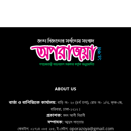
ABOUT US
বাড়ি নং- ২০ (৪র্থ তলা), রোড নং- ১/এ, ব্লক-জে,
বার্তা ও বাণিজ্যিক কার্যালয়:
বারিধারা, ঢাকা-১২১২।
মদদ আলী বিরানী
প্রকাশক:
আব্দুস সাত্তার
সম্পাদক:
মোবাইল: ০১৭১৪ ০৮৫ ২৮৫, ই-মেইল: oporazoya@gmail.com