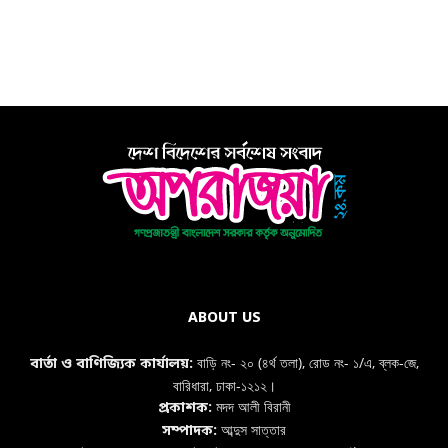
ABOUT US
বাড়ি নং- ২০ (৪র্থ তলা), রোড নং- ১/এ, ব্লক-জে,
বার্তা ও বাণিজ্যিক কার্যালয়:
বারিধারা, ঢাকা-১২১২।
মদদ আলী বিরানী
প্রকাশক:
আব্দুস সাত্তার
সম্পাদক: