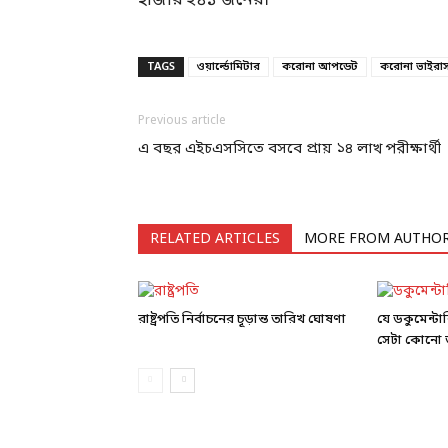
হাজার ২৪১ জনের।
TAGS
ওয়ার্ল্ডোমিটার
করোনা আপডেট
করোনা ভাইরা
Previous article
এ বছর এইচএসসিতে বসবে প্রায় ১৪ লাখ পরীক্ষার্থী
RELATED ARTICLES
MORE FROM AUTHO
রাষ্ট্রপতি নির্বাচনের চূড়ান্ত তারিখ ঘোষণা
যে ডকুমেন্ট
সেটা কোনো ড