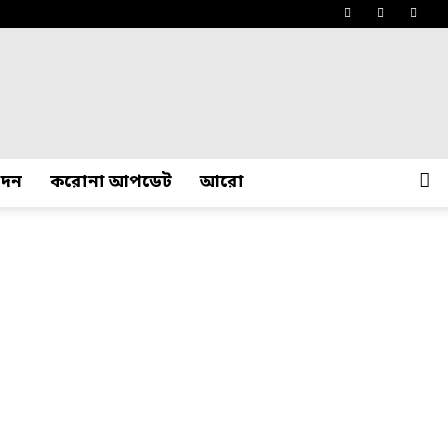
োদন
করোনা আপডেট
আরো