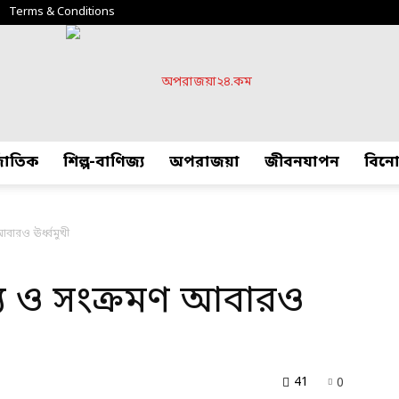
Terms & Conditions
্জাতিক
শিল্প-বাণিজ্য
অপরাজয়া
জীবনযাপন
বিন
অপরাজয়া২৪.কম
আবারও ঊর্ধ্বমুখী
্যু ও সংক্রমণ আবারও
41
0