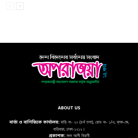
ABOUT US
বাড়ি নং- ২০ (৪র্থ তলা), রোড নং- ১/এ, ব্লক-জে,
বার্তা ও বাণিজ্যিক কার্যালয়:
বারিধারা, ঢাকা-১২১২।
মদদ আলী বিরানী
প্রকাশক: