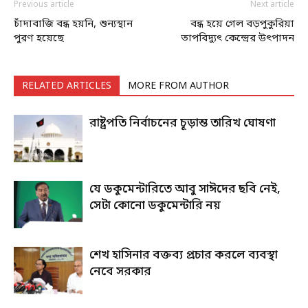
Previous article
Next article
চাঁদাবাজি বন্ধ হয়নি, শুন্যস্থান
বন্ধ হয়ে গেল বড়পুকুরিয়া
পুরণ হয়েছে
তাপবিদ্যুৎ কেন্দ্রের উৎপাদন
RELATED ARTICLES
MORE FROM AUTHOR
রাষ্ট্রপতি নির্বাচনের চূড়ান্ত তারিখ ঘোষণা
যে ডকুমেন্টারিতে আবু সাঈদের ছবি নেই,
সেটা কোনো ডকুমেন্টারি নয়
শেখ হাসিনার বক্তব্য প্রচার করলে ব্যবস্থা
নেবে সরকার