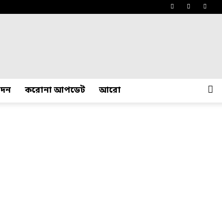
োদন
করোনা আপডেট
আরো