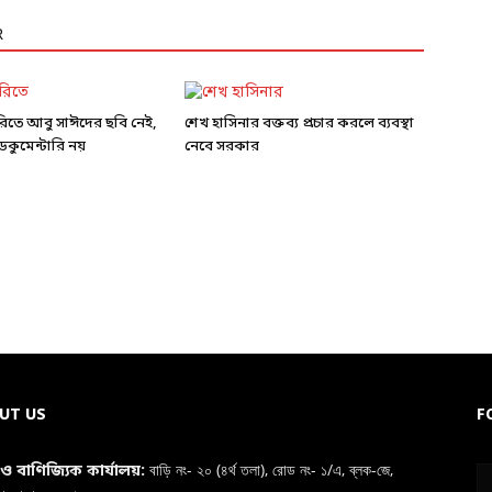
R
ারিতে আবু সাঈদের ছবি নেই,
শেখ হাসিনার বক্তব্য প্রচার করলে ব্যবস্থা
কুমেন্টারি নয়
নেবে সরকার
UT US
F
বাড়ি নং- ২০ (৪র্থ তলা), রোড নং- ১/এ, ব্লক-জে,
া ও বাণিজ্যিক কার্যালয়: