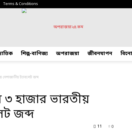
Terms & Conditions
্জাতিক
শিল্প-বাণিজ্য
অপরাজয়া
জীবনযাপন
বিন
অপরাজয়া২৪.কম
য় নেশাজাতীয় ট্যাবলেট জব্দ
 ৩ হাজার ভারতীয়
েট জব্দ
11
0