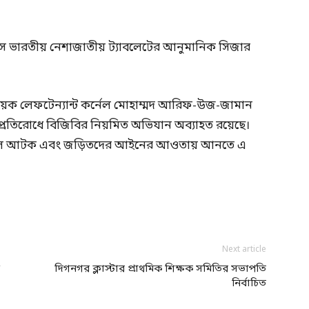
 পিস ভারতীয় নেশাজাতীয় ট্যাবলেটের আনুমানিক সিজার
নায়ক লেফটেন্যান্ট কর্নেল মোহাম্মদ আরিফ-উজ-জামান
প্রতিরোধে বিজিবির নিয়মিত অভিযান অব্যাহত রয়েছে।
ালামাল আটক এবং জড়িতদের আইনের আওতায় আনতে এ
Next article
দিগনগর ক্লাস্টার প্রাথমিক শিক্ষক সমিতির সভাপতি
নির্বাচিত