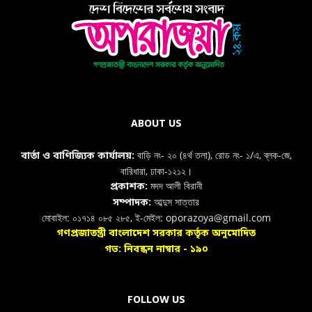
ABOUT US
বাড়ি নং- ২০ (৪র্থ তলা), রোড নং- ১/এ, ব্লক-জে,
বার্তা ও বাণিজ্যিক কার্যালয়:
বারিধারা, ঢাকা-১২১২।
মদদ আলী বিরানী
প্রকাশক:
আব্দুস সাত্তার
সম্পাদক:
মোবাইল: ০১৭১৪ ০৮৫ ২৮৫, ই-মেইল: oporazoya@gmail.com
গণপ্রজাতন্ত্রী বাংলাদেশ সরকার কর্তৃক অনুমোদিত
গভ: নিবন্ধন নাম্বার - ১৯০
FOLLOW US