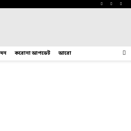
োদন
করোনা আপডেট
আরো