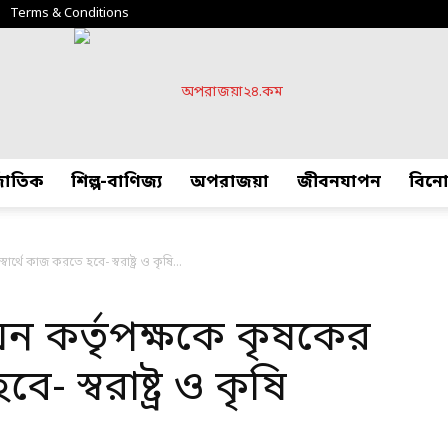
Terms & Conditions
্জাতিক
শিল্প-বাণিজ্য
অপরাজয়া
জীবনযাপন
বিন
অপরাজয়া২৪.কম
্বার্থে কাজ করতে হবে- স্বরাষ্ট্র ও কৃষি...
্নয়ন কর্তৃপক্ষকে কৃষকের
ে- স্বরাষ্ট্র ও কৃষি