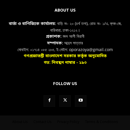
ABOUT US
বাড়ি নং- ২০ (৪র্থ তলা), রোড নং- ১/এ, ব্লক-জে,
বার্তা ও বাণিজ্যিক কার্যালয়:
বারিধারা, ঢাকা-১২১২।
মদদ আলী বিরানী
প্রকাশক:
আব্দুস সাত্তার
সম্পাদক:
মোবাইল: ০১৭১৪ ০৮৫ ২৮৫, ই-মেইল: oporazoya@gmail.com
গণপ্রজাতন্ত্রী বাংলাদেশ সরকার কর্তৃক অনুমোদিত
গভ: নিবন্ধন নাম্বার - ১৯০
FOLLOW US
About Us
Contact Us
Privacy Policy
Terms & Conditions