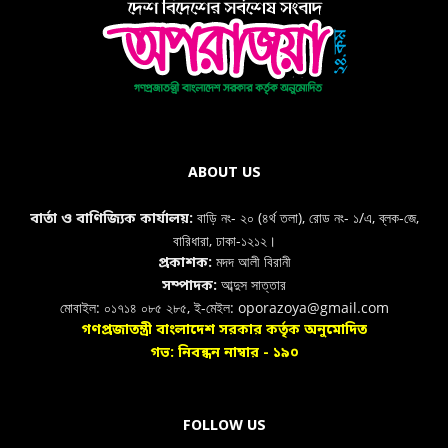
ABOUT US
বাড়ি নং- ২০ (৪র্থ তলা), রোড নং- ১/এ, ব্লক-জে,
বার্তা ও বাণিজ্যিক কার্যালয়:
বারিধারা, ঢাকা-১২১২।
মদদ আলী বিরানী
প্রকাশক:
আব্দুস সাত্তার
সম্পাদক:
মোবাইল: ০১৭১৪ ০৮৫ ২৮৫, ই-মেইল: oporazoya@gmail.com
গণপ্রজাতন্ত্রী বাংলাদেশ সরকার কর্তৃক অনুমোদিত
গভ: নিবন্ধন নাম্বার - ১৯০
FOLLOW US