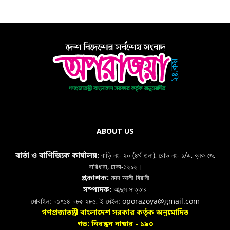
ABOUT US
বাড়ি নং- ২০ (৪র্থ তলা), রোড নং- ১/এ, ব্লক-জে,
বার্তা ও বাণিজ্যিক কার্যালয়:
বারিধারা, ঢাকা-১২১২।
মদদ আলী বিরানী
প্রকাশক:
আব্দুস সাত্তার
সম্পাদক:
মোবাইল: ০১৭১৪ ০৮৫ ২৮৫, ই-মেইল: oporazoya@gmail.com
গণপ্রজাতন্ত্রী বাংলাদেশ সরকার কর্তৃক অনুমোদিত
গভ: নিবন্ধন নাম্বার - ১৯০