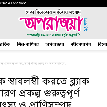
erms & Conditions
্জাতিক
শিল্প-বাণিজ্য
অপরাজয়া
জীবনযাপন
বিন
অপরাজয়া২৪.কম
্যাক বেঙ্গল ছাগল সম্প্রসারণ প্রকল্প গুরুত্বপূর্ণ ভূমিকা রাখবে...
ে স্বাবলম্বী করতে ব্ল্যাক
রণ প্রকল্প গুরুত্বপূর্ণ
স্য ও প্রাণিসম্পদ