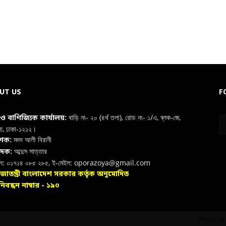
UT US
F
বাড়ি নং- ২০ (৪র্থ তলা), রোড নং- ১/এ, ব্লক-জে,
া ও বাণিজ্যিক কার্যালয়:
রা, ঢাকা-১২১২।
মদদ আলী বিরানী
াশক:
আব্দুস সাত্তার
াদক:
ইল: ০১৭১৪ ০৮৫ ২৮৫, ই-মেইল: oporazoya@gmail.com
রজাতন্ত্রী বাংলাদেশ সরকার কর্তৃক অনুমোদিত
িবন্ধন নাম্বার - ১৯০
About Us