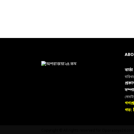
ABO
বার্ত
বারিধা
প্রক
সম্প
মোবা
গণপ্
গভ: ন
Copyright © All rights reserved for Oporazoya24.com