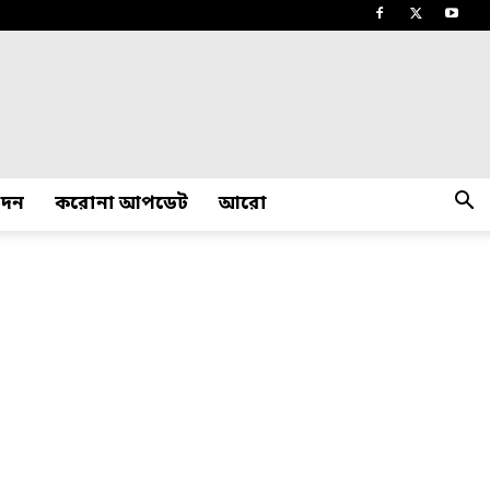
োদন
করোনা আপডেট
আরো