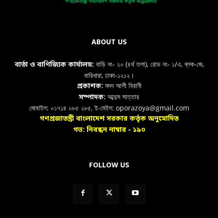
ABOUT US
বাড়ি নং- ২০ (৪র্থ তলা), রোড নং- ১/এ, ব্লক-জে,
বার্তা ও বাণিজ্যিক কার্যালয়:
বারিধারা, ঢাকা-১২১২।
মদদ আলী বিরানী
প্রকাশক:
আব্দুস সাত্তার
সম্পাদক:
মোবাইল: ০১৭১৪ ০৮৫ ২৮৫, ই-মেইল: oporazoya@gmail.com
গণপ্রজাতন্ত্রী বাংলাদেশ সরকার কর্তৃক অনুমোদিত
গভ: নিবন্ধন নাম্বার - ১৯০
FOLLOW US