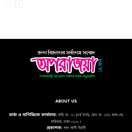
ABOUT US
বাড়ি নং- ২০ (৪র্থ তলা), রোড নং- ১/এ, ব্লক-জে,
বার্তা ও বাণিজ্যিক কার্যালয়:
বারিধারা, ঢাকা-১২১২।
মদদ আলী বিরানী
প্রকাশক: