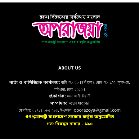
ABOUT US
বাড়ি নং- ২০ (৪র্থ তলা), রোড নং- ১/এ, ব্লক-জে,
বার্তা ও বাণিজ্যিক কার্যালয়:
বারিধারা, ঢাকা-১২১২।
মদদ আলী বিরানী
প্রকাশক:
আব্দুস সাত্তার
সম্পাদক:
মোবাইল: ০১৭১৪ ০৮৫ ২৮৫, ই-মেইল: oporazoya@gmail.com
গণপ্রজাতন্ত্রী বাংলাদেশ সরকার কর্তৃক অনুমোদিত
গভ: নিবন্ধন নাম্বার - ১৯০