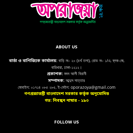
ABOUT US
বাড়ি নং- ২০ (৪র্থ তলা), রোড নং- ১/এ, ব্লক-জে,
বার্তা ও বাণিজ্যিক কার্যালয়:
বারিধারা, ঢাকা-১২১২।
মদদ আলী বিরানী
প্রকাশক:
আব্দুস সাত্তার
সম্পাদক:
মোবাইল: ০১৭১৪ ০৮৫ ২৮৫, ই-মেইল: oporazoya@gmail.com
গণপ্রজাতন্ত্রী বাংলাদেশ সরকার কর্তৃক অনুমোদিত
গভ: নিবন্ধন নাম্বার - ১৯০
FOLLOW US