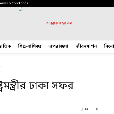
erms & Conditions
্জাতিক
শিল্প-বাণিজ্য
অপরাজয়া
জীবনযাপন
বিন
অপরাজয়া২৪.কম
ত
্রমন্ত্রীর ঢাকা সফর
34
0