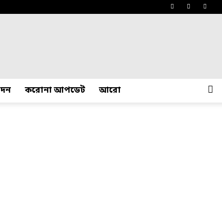
োদন
করোনা আপডেট
আরো