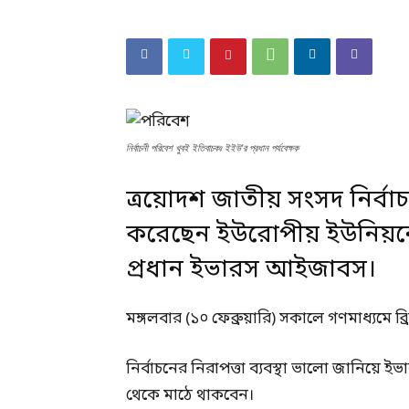
নির্বাচনী পরিবেশ খুবই ইতিবাচকঃ ইইউ’র প্রধান পর্যবেক্ষক
ত্রয়োদশ জাতীয় সংসদ নির্বা
করেছেন ইউরোপীয় ইউনিয়নের 
প্রধান ইভারস আইজাবস।
মঙ্গলবার (১০ ফেব্রুয়ারি) সকালে গণমাধ্যমে ব
নির্বাচনের নিরাপত্তা ব্যবস্থা ভালো জানিয়ে 
থেকে মাঠে থাকবেন।