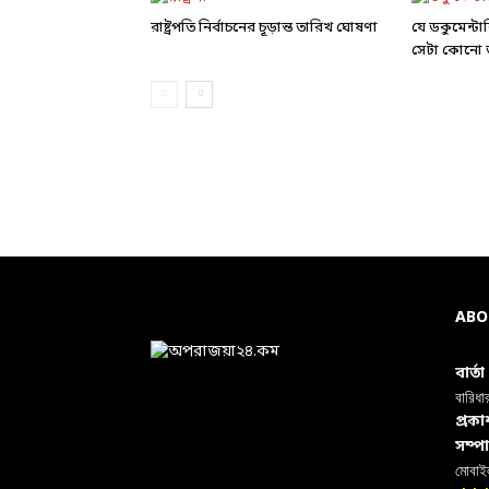
রাষ্ট্রপতি নির্বাচনের চূড়ান্ত তারিখ ঘোষণা
যে ডকুমেন্ট
সেটা কোনো ড
ABO
বার্ত
বারিধা
প্রক
সম্প
মোবা