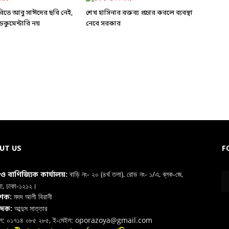
ারিতে আবু সাঈদের ছবি নেই,
শেখ হাসিনার বক্তব্য প্রচার করলে ব্যবস্থা
কুমেন্টারি নয়
নেবে সরকার
UT US
F
বাড়ি নং- ২০ (৪র্থ তলা), রোড নং- ১/এ, ব্লক-জে,
া ও বাণিজ্যিক কার্যালয়:
রা, ঢাকা-১২১২।
মদদ আলী বিরানী
াশক:
আব্দুস সাত্তার
াদক:
ইল: ০১৭১৪ ০৮৫ ২৮৫, ই-মেইল: oporazoya@gmail.com