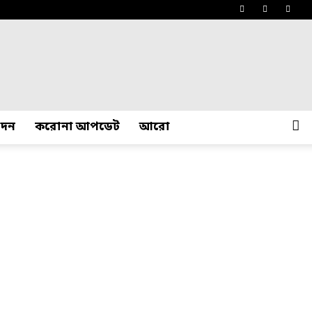
োদন
করোনা আপডেট
আরো