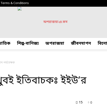
Terms & Conditions
্জাতিক
শিল্প-বাণিজ্য
অপরাজয়া
জীবনযাপন
বিন
অপরাজয়া২৪.কম
ান পর্যবেক্ষক
 খুবই ইতিবাচকঃ ইইউ’র
15
0