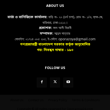
ABOUT US
বাড়ি নং- ২০ (৪র্থ তলা), রোড নং- ১/এ, ব্লক-জে,
বার্তা ও বাণিজ্যিক কার্যালয়:
বারিধারা, ঢাকা-১২১২।
মদদ আলী বিরানী
প্রকাশক:
আব্দুস সাত্তার
সম্পাদক:
মোবাইল: ০১৭১৪ ০৮৫ ২৮৫, ই-মেইল: oporazoya@gmail.com
গণপ্রজাতন্ত্রী বাংলাদেশ সরকার কর্তৃক অনুমোদিত
গভ: নিবন্ধন নাম্বার - ১৯০
FOLLOW US
About Us
Contact Us
Privacy Policy
Terms & Conditions
Copyright © All rights reserved for Oporazoya24.com